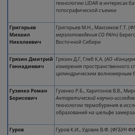
технологию LIDAR в интересах б
топографической съемки
Григорьев
Григорьев М.Н., Максимов Г.Т. (
Ф
Михаил
мерзлотоведения СО РАН»
) Берег
Николаевич
Восточной Сибири
Грязин Дмитрий
Грязин Д.Г, Глеб К.А. (
АО «Концер
Геннадиевич
измерения пространственного с
цилиндрическим волномерным 
Гузенко Роман
Гузенко Р.Б., Харитонов В.В., Миро
Борисович
Антарктический научно-исследо
технологии термобурения в исс
образований на шельфе замерз
Гуров
Гуров К.И., Удовик В.Ф. (
ФГБУН ФИ