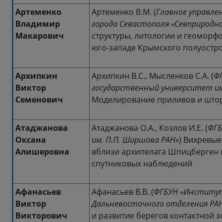
Артеменко
Артеменко В.М. (
Главное управлен
Владимир
города Севастополя «Севприродн
Макарович
структуры, литологии и геоморф
юго-западе Крымского полуостр
Архипкин
Архипкин В.С., Мысленков С.А. (
Ф
Виктор
государственный университет им
Семенович
Моделирование приливов и што
Атаджанова
Атаджанова О.А., Козлов И.Е. (
ФГБ
Оксана
им. П.П. Ширшова РАН»
) Вихревые
Алишеровна
вблизи архипелага Шпицберген 
спутниковых наблюдений
Афанасьев
Афанасьев В.В. (
ФГБУН «Институт 
Виктор
Дальневосточного отделения РА
Викторович
и развитие берегов контактной 