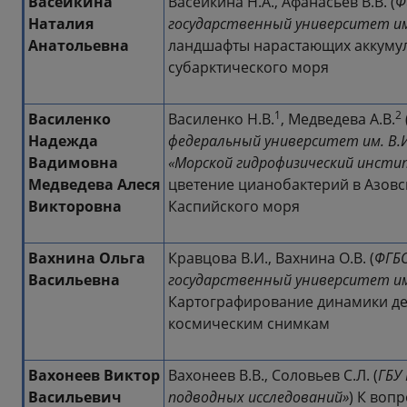
Васейкина
Васейкина Н.А., Афанасьев В.В. (
Ф
Наталия
государственный университет им
Анатольевна
ландшафты нарастающих аккуму
субарктического моря
1
2
Василенко
Василенко Н.В.
, Медведева А.В.
Надежда
федеральный университет им. В.И
Вадимовна
«Морской гидрофизический инсти
Медведева Алеся
цветение цианобактерий в Азов
Викторовна
Каспийского моря
Вахнина Ольга
Кравцова В.И., Вахнина О.В. (
ФГБО
Васильевна
государственный университет им
Картографирование динамики дел
космическим снимкам
Вахонеев Виктор
Вахонеев В.В., Соловьев С.Л. (
ГБУ
Васильевич
подводных исследований»
) К воп