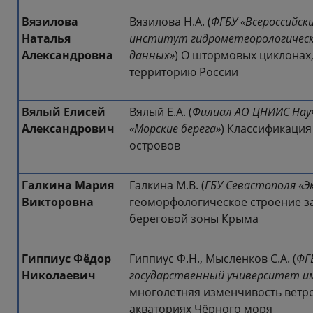
Вязилова
Вязилова Н.А. (
ФГБУ «Всероссийск
Наталья
институт гидрометеорологическ
Александровна
данных»
) О штормовых циклонах
территорию России
Вялый Елисей
Вялый Е.А. (
Филиал АО ЦНИИС Нау
Александрович
«Морские берега»
) Классификация
островов
Галкина Мария
Галкина М.В. (
ГБУ Севастополя «
Викторовна
геоморфологическое строение з
береговой зоны Крыма
Гиппиус Фёдор
Гиппиус Ф.Н., Мысленков С.А. (
ФГ
Николаевич
государственный университет им
многолетняя изменчивость ветр
акваториях Чёрного моря