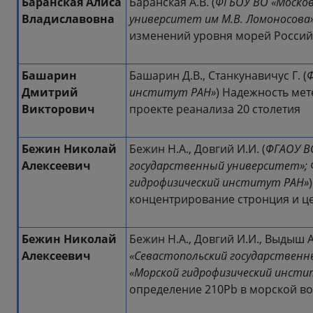
Баранская Алиса
Баранская А.В. (
ФГБОУ ВО «Москов
Владиславовна
университет им М.В. Ломоносова
изменений уровня морей Россий
Башарин
Башарин Д.В., Станкунавичус Г. (
Ф
Дмитрий
институт РАН»
) Надежность ме
Викторович
проекте реанализа 20 столетия
Бежин Николай
Бежин Н.А., Довгий И.И. (
ФГАОУ В
Алексеевич
государственный университет»;
гидрофизический институт РАН»
концентрирование стронция и ц
Бежин Николай
Бежин Н.А., Довгий И.И., Выдыш А.
Алексеевич
«Севастопольский государственн
«Морской гидрофизический инсти
определение 210Pb в морской в