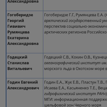
Александровна
Гогоберидзе
Гогоберидзе Г.Г, Румянцева Е.А. (
Георгий
арктический государственный у
Гививич
перспектив социально-экономич
Румянцева
арктических регионов Российск
Екатерина
Александровна
Годецкий
Годецкий С.В., Кокин О.В., Кузнецо
Станислав
океанографический институт им. 
Витальевич
морского льда в Охотском море в
Годин Евгений
Годин Е.А., Жук Е.В., Пластун Т.В.,
Александрович
Исаева Е.А., Касьяненко Т.Е., Веца
гидрофизический институт РАН»
МГИ: информационная поддержк
шельфовой зон Черного моря