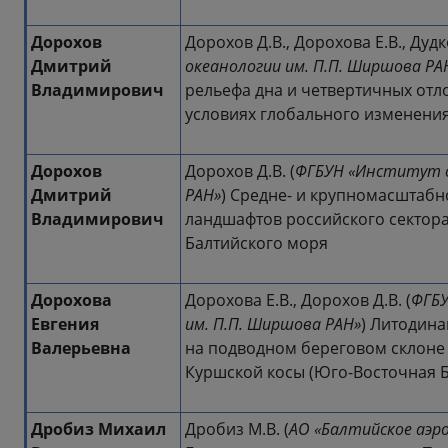
Дорохов
Дорохов Д.В., Дорохова Е.В., Дудк
Дмитрий
океанологии им. П.П. Ширшова РА
Владимирович
рельефа дна и четвертичных отл
условиях глобального изменени
Дорохов
Дорохов Д.В. (
ФГБУН «Институт о
Дмитрий
РАН»
) Средне- и крупномасштаб
Владимирович
ландшафтов российского сектора
Балтийского моря
Дорохова
Дорохова Е.В., Дорохов Д.В. (
ФГБУ
Евгения
им. П.П. Ширшова РАН»
) Литодина
Валерьевна
на подводном береговом склоне
Куршской косы (Юго-Восточная Б
Дробиз Михаил
Дробиз М.В. (
АО «Балтийское аэр