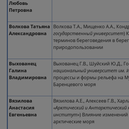
Любовь
Петровна
Волкова Татьяна
Волкова Т.А., Мищенко А.А., Конд
Александровна
государственный университет
) 
терминов береговедения в бере
природопользовании
Выхованец
Выхованец Г.В., Шуйский Ю.Д., Гог
Галина
национальный университет им. И
Владимировна
процессы и формы рельефа на 
Баренцевого моря
Вязилова
Вязилова А.Е., Алексеев Г.В., Харл
Анастасия
«Арктический и Антарктический 
Евгеньевна
институт»
) Влияние изменений 
арктические моря