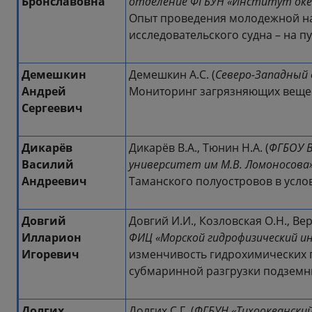
Бронславовна
отделение ФГБУН «Институт океа
Опыт проведения молодежной н
исследовательского судна – на п
Демешкин
Демешкин А.С. (
Северо-Западный 
Андрей
Мониторинг загрязняющих вещес
Сергеевич
Дикарёв
Дикарёв В.А., Тюнин Н.А. (
ФГБОУ В
Василий
университет им М.В. Ломоносова
Андреевич
Таманского полуостровов в усло
Довгий
Довгий И.И., Козловская О.Н., Вер
Илларион
ФИЦ «Морской гидрофизический 
Игоревич
изменчивость гидрохимических 
субмаринной разгрузки подземны
Долгих
Долгих С.Г. (
ФГБУН «Тихоокеански