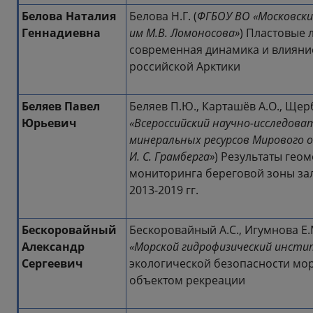
Белова Наталия
Белова Н.Г. (
ФГБОУ ВО «Московск
Геннадиевна
им М.В. Ломоносова»
) Пластовые 
современная динамика и влияни
российской Арктики
Беляев Павел
Беляев П.Ю., Карташёв А.О., Щерба
Юрьевич
«Всероссийский научно-исследова
минеральных ресурсов Мирового 
И. С. Грамберга»
) Результаты ге
мониторинга береговой зоны зал
2013-2019 гг.
Бескоровайный
Бескоровайный А.С., Игумнова Е.М
Александр
«Морской гидрофизический инсти
Сергеевич
экологической безопасности мо
объектом рекреации