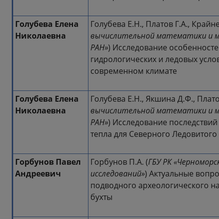
Голубева Елена
Голубева Е.Н., Платов Г.А., Крайне
Николаевна
вычислительной математики и м
РАН»
) Исследование особенност
гидрологических и ледовых усло
современном климате
Голубева Елена
Голубева Е.Н., Якшина Д.Ф., Платов
Николаевна
вычислительной математики и м
РАН»
) Исследование последстви
тепла для Северного Ледовитого
Горбунов Павел
Горбунов П.А. (
ГБУ РК «Черномор
Андреевич
исследований»
) Актуальные вопр
подводного археологического на
бухты