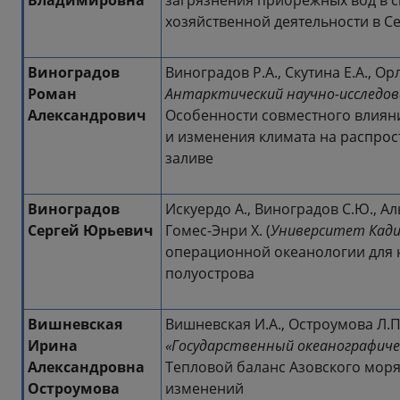
Владимировна
загрязнения прибрежных вод в с
хозяйственной деятельности в С
Виноградов
Виноградов Р.А., Скутина Е.А., Ор
Роман
Антарктический научно-исследо
Александрович
Особенности совместного влиян
и изменения климата на распрос
заливе
Виноградов
Искуердо А., Виноградов C.Ю., Ал
Сергей Юрьевич
Гомес-Энри Х. (
Университет Кади
операционной океанологии для 
полуострова
Вишневская
Вишневская И.А., Остроумова Л.П.,
Ирина
«Государственный океанографичес
Александровна
Тепловой баланс Азовского мор
Остроумова
изменений