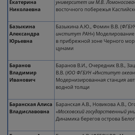
Екатерина
университет им М.В. Ломоносова
Николаевна
восточного побережья Каспийск
Базыкина
Базыкина А.Ю., Фомин В.В. (
ФГБУН
Александра
институт РАН»
) Моделирование
Юрьевна
в прибрежной зоне Черного мор
цунами
Баранов
Баранов В.И., Очередник В.В., Зац
Владимир
В.В. (
ЮО ФГБУН «Институт океано
Иванович
Модернизированная станция ав
водной толщи
Баранская Алиса
Баранская А.В., Новикова А.В., Ог
Владиславовна
«Московский государственный ун
Динамика берегов острова Белог