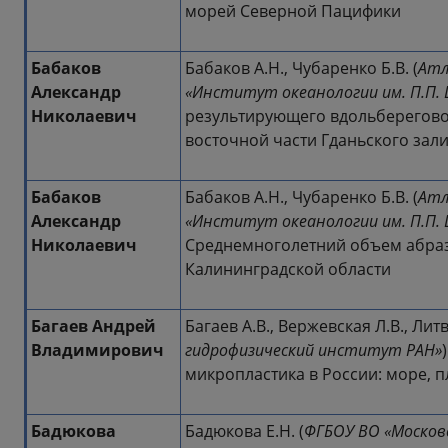
морей Северной Пацифики
Бабаков
Бабаков А.Н., Чубаренко Б.В. (
Атл
Александр
«Институт океанологии им. П.П.
Николаевич
результирующего вдольберегово
восточной части Гданьского зал
Бабаков
Бабаков А.Н., Чубаренко Б.В. (
Атл
Александр
«Институт океанологии им. П.П.
Николаевич
Среднемноголетний объем абраз
Калининградской области
Багаев Андрей
Багаев А.В., Вержевская Л.В., Литв
Владимирович
гидрофизический институт РАН»
микропластика в России: море, 
Бадюкова
Бадюкова Е.Н. (
ФГБОУ ВО «Москов