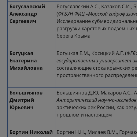
Богуславский
Богуславский А.С., Казаков С.И., 
Александр
(
ФГБУН ФИЦ «Морской гидрофизич
Сергеевич
Исследование субмеридиональны
разгрузки карстовых подземных
берега Крыма
Богуцкая
Богуцкая Е.М., Косицкий А.Г. (
ФГБ
Екатерина
государственный университет им
Михайловна
составляющие стока крымских ре
пространственного распределен
Большиянов
Большиянов Д.Ю, Макаров А.С., А
Дмитрий
Антарктический научно-исследо
Юрьевич
арктических рек России, как рез
прошлом и настоящем
Бортин Николай
Бортин Н.Н., Милаев В.М., Горчако