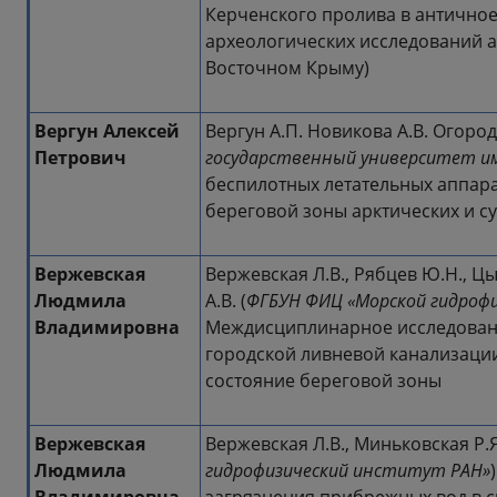
Керченского пролива в античное
археологических исследований 
Восточном Крыму)
Вергун Алексей
Вергун А.П. Новикова А.В. Огородо
Петрович
государственный университет им
беспилотных летательных аппар
береговой зоны арктических и с
Вержевская
Вержевская Л.В., Рябцев Ю.Н., Цыг
Людмила
А.В. (
ФГБУН ФИЦ «Морской гидроф
Владимировна
Междисциплинарное исследован
городской ливневой канализации 
состояние береговой зоны
Вержевская
Вержевская Л.В., Миньковская Р.Я
Людмила
гидрофизический институт РАН»