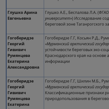
Глушко Арина
Глушко А.Е., Беспалова Л.А. (
ФГАО
Евгеньевна
университет»
) Исследование со
береговой зоне Таганрогского з
Гогоберидзе
Гогоберидзе Г.Г, Косьян Р.Д., Румя
Георгий
«Мурманский арктический госуд
Гививич
устойчивости береговых эко-соц
Румянцева
Краснодарского края на основе 
Екатерина
информации
Александровна
Гогоберидзе
Гогоберидзе Г.Г, Шилин М.Б., Рум
Георгий
«Мурманский арктический госуд
Гививич
Классификационные признаки ри
Румянцева
природопользования в берегово
Екатерина