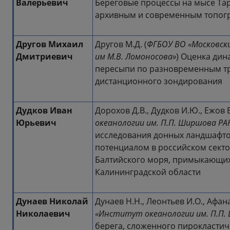
Валерьевич
Береговые процессы на мысе Тар
архивным и современным топог
Другов Михаил
Другов М.Д. (
ФГБОУ ВО «Московск
Дмитриевич
им М.В. Ломоносова»
) Оценка ди
пересыпи по разновременным 
дистанционного зондирования
Дудков Иван
Дорохов Д.В., Дудков И.Ю., Ежов В.
Юрьевич
океанологии им. П.П. Ширшова РА
исследования донных ландшафто
потенциалом в российском секто
Балтийского моря, примыкающих 
Калининградской области
Дунаев Николай
Дунаев Н.Н., Леонтьев И.О., Афана
Николаевич
«Институт океанологии им. П.П.
берега, сложенного пирокласти