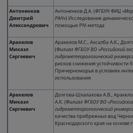
Антоненков
Антоненков Д.А. (
ФГБУН ФИЦ «Мор
Дмитрий
РАН»
) Исследование динамическо
Александрович
помощью PIV-метода
Аракелов
Аракелов М.С., Ахсалба А.К., Дол
Микаэл
(
Филиал ФГБОУ ВО «Российский г
Сергеевич
гидрометеорологический универ
рисков снижения устойчивости б
Причерноморья в условиях инте
использования
Аракелов
Долгова-Шхалахова А.В., Аракело
Микаэл
А.К. (
Филиал ФГБОУ ВО «Российски
Сергеевич
гидрометеорологический универ
качества прибрежных вод Черног
Краснодарского края на основе 