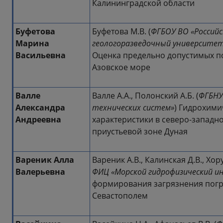
Калининградской области
Буфетова
Буфетова М.В. (
ФГБОУ ВО «Россий
Марина
геологоразведочный университет
Васильевна
Оценка предельно допустимых п
Азовское море
Валле
Валле А.А., Полонский А.Б. (
ФГБНУ
Александра
технических систем»
) Гидрохими
Андреевна
характеристики в северо-западно
приустьевой зоне Дуная
Вареник Алла
Вареник А.В., Калинская Д.В., Хор
Валерьевна
ФИЦ «Морской гидрофизический 
формирования загрязнения погр
Севастополем