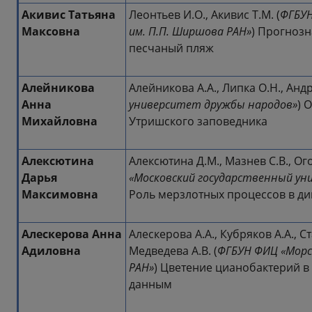
Акивис Татьяна
Леонтьев И.О., Акивис Т.М. (
ФГБУН
Максовна
им. П.П. Ширшова РАН»
) Прогнозн
песчаный пляж
Алейникова
Алейникова А.А., Липка О.Н., Андр
Анна
университет дружбы народов»
) 
Михайловна
Утришского заповедника
Алексютина
Алексютина Д.М., Мазнев С.В., Ого
Дарья
«Московский государственный ун
Максимовна
Роль мерзлотных процессов в ди
Алескерова Анна
Алескерова А.А., Кубряков А.А., С
Адиловна
Медведева А.В. (
ФГБУН ФИЦ «Морс
РАН»
) Цветение цианобактерий 
данным