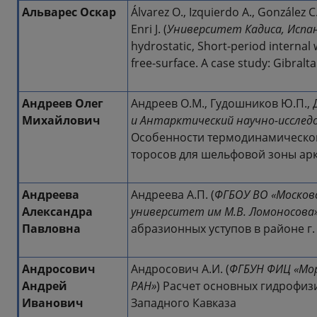
Альварес Оскар
Álvarez O., Izquierdo A., González 
Enri J. (
Университет Кадиса, Испа
hydrostatic, Short-period internal
free-surface. A case study: Gibralta
Андреев Олег
Андреев О.М., Гудошников Ю.П., Д
Михайлович
и Антарктический научно-иссле
Особенности термодинамическо
торосов для шельфовой зоны арк
Андреева
Андреева А.П. (
ФГБОУ ВО «Москов
Александра
университет им М.В. Ломоносова
Павловна
абразионных уступов в районе г
Андросович
Андросович А.И. (
ФГБУН ФИЦ «Мо
Андрей
РАН»
) Расчет основных гидрофиз
Иванович
Западного Кавказа