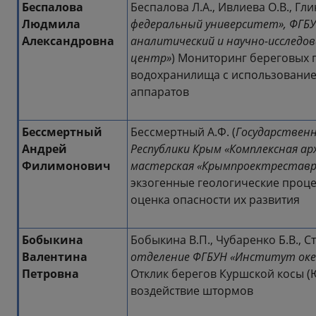
Беспалова
Беспалова Л.А., Ивлиева О.В., Глин
Людмила
федеральный университет», ФГБУ
Александровна
аналитический и научно-исследо
центр»
) Мониторинг береговых 
водохранилища с использование
аппаратов
Бессмертный
Бессмертный А.Ф. (
Государствен
Андрей
Республики Крым «Комплексная а
Филимонович
мастерская «Крымпроектреставр
экзогенные геологические проц
оценка опасности их развития
Бобыкина
Бобыкина В.П., Чубаренко Б.В., Ст
Валентина
отделение ФГБУН «Институт океа
Петровна
Отклик берегов Куршской косы (
воздействие штормов