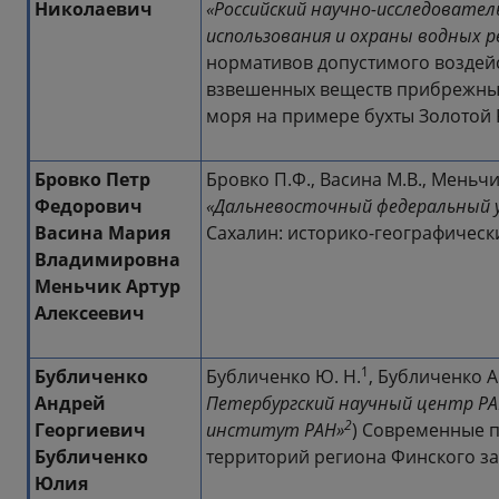
Николаевич
«Российский научно-исследовате
использования и охраны водных р
нормативов допустимого воздейс
взвешенных веществ прибрежны
моря на примере бухты Золотой 
Бровко Петр
Бровко П.Ф., Васина М.В., Меньчик
Федорович
«Дальневосточный федеральный 
Васина Мария
Сахалин: историко-географическ
Владимировна
Меньчик Артур
Алексеевич
1
Бубличенко
Бубличенко Ю. Н.
, Бубличенко А.
Андрей
Петербургский научный центр РА
2
Георгиевич
институт РАН»
) Современные 
Бубличенко
территорий региона Финского за
Юлия