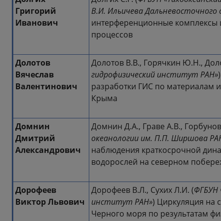
Григорий
В.И. Ильичева Дальневосточного
Иванович
интерференционные комплексы 
процессов
Долотов
Долотов В.В., Горячкин Ю.Н., Доло
Вячеслав
гидрофизический институт РАН»
Валентинович
разработки ГИС по материалам 
Крыма
Домнин
Домнин Д.А., Граве А.В., Горбунов
Дмитрий
океанологии им. П.П. Ширшова РА
Александрович
наблюдения краткосрочной дина
водорослей на северном побере
Дорофеев
Дорофеев В.Л., Сухих Л.И. (
ФГБУН 
Виктор Львович
институт РАН»
) Циркуляция на
Черного моря по результатам фи