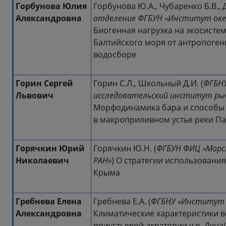
Горбунова Юлия
Горбунова Ю.А., Чубаренко Б.В., 
Александровна
отделение ФГБУН «Институт океа
Биогенная нагрузка на экосисте
Балтийского моря от антропоген
водосборе
Горин Сергей
Горин С.Л., Школьный Д.И. (
ФГБНУ
Львович
исследовательский институт рыб
Морфодинамика бара и способы 
в макроприливном устье реки Па
Горячкин Юрий
Горячкин Ю.Н. (
ФГБУН ФИЦ «Морс
Николаевич
РАН»
) О стратегии использовани
Крыма
Гребнева Елена
Гребнева Е.А. (
ФГБНУ «Институт 
Александровна
Климатические характеристики в
приустьевой акватории у р. Дуна