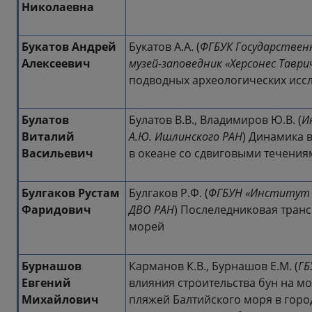
Николаевна
Букатов Андрей
Букатов А.А. (
ФГБУК Государствен
Алексеевич
музей-заповедник «Херсонес Таври
подводных археологических иссл
Булатов
Булатов В.В., Владимиров Ю.В. (
И
Виталий
А.Ю. Ишлинского РАН
) Динамика 
Васильевич
в океане со сдвиговыми течения
Булгаков Рустам
Булгаков Р.Ф. (
ФГБУН «Институт м
Фаридович
ДВО РАН
) Послеледниковая транс
морей
Бурнашов
Карманов К.В., Бурнашов Е.М. (
ГБ
Евгений
влияния строительства бун на 
Михайлович
пляжей Балтийского моря в горо