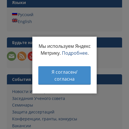
Языки
Русский
English
Будьте на связи
Мы используем Яндекс
Метрику.
Подробнее
.
Я согласен/
согласна
События
Новости Института
Заседания Ученого совета
Семинары
Защита диссертаций
Конференции, гранты, конкурсы
Вакансии