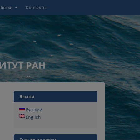
аботки
Контакты
ИТУТ РАН
Языки
Русский
English
Будьте на связи