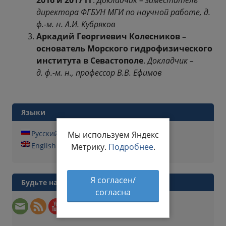
2016 и 2017 гг
.
Докладчик – заместитель
директора ФГБУН МГИ по научной работе, д.
ф.-м. н. А.И. Кубряков
Аркадий Георгиевич Колесников –
основатель Морского гидрофизического
института в Севастополе
.
Докладчик –
д. ф.-м. н., профессор В.В. Ефимов
Языки
Русский
Мы используем Яндекс
English
Метрику.
Подробнее
.
Я согласен/
Будьте на связи
согласна