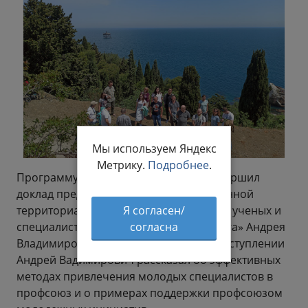
Мы используем Яндекс
Метрику.
Подробнее
.
Программу первого дня семинара завершил
доклад председателя Совета Общественной
Я согласен/
территориальной интеграции молодых ученых и
согласна
специалистов Поволжья «Оптимус-Волга» Андрея
Владимировича Богданова. В своем выступлении
Андрей Вадимирович рассказал об эффективных
методах привлечения молодых специалистов в
профсоюз и о примерах поддержки профсоюзом